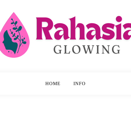
 Disembunyikan.
ing
HOME
INFO