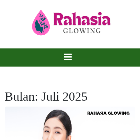
Skip
to
content
Kulit Glowing, Rahasia yang Tidak Bisa
Rahasia
Disembunyikan.
Glowing
Bulan:
Juli 2025