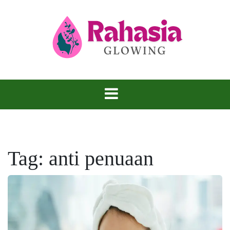
Skip
to
content
Kulit Glowing, Rahasia yang Tidak Bisa
Rahasia
Disembunyikan.
Glowing
Tag:
anti penuaan