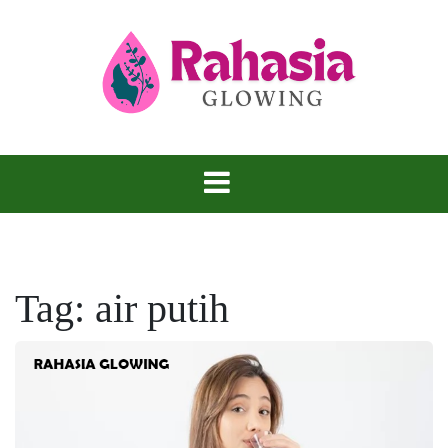
Skip
to
content
Kulit Glowing, Rahasia yang Tidak Bisa
Rahasia
Disembunyikan.
Glowing
Tag:
air putih