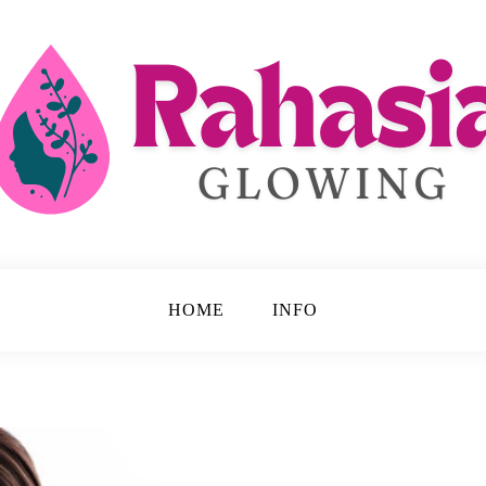
 Disembunyikan.
ing
HOME
INFO