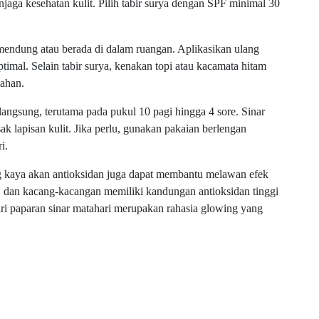
njaga kesehatan kulit. Pilih tabir surya dengan SPF minimal 30
 mendung atau berada di dalam ruangan. Aplikasikan ulang
ptimal. Selain tabir surya, kenakan topi atau kacamata hitam
bahan.
 langsung, terutama pada pukul 10 pagi hingga 4 sore. Sinar
ak lapisan kulit. Jika perlu, gunakan pakaian berlengan
i.
g kaya akan antioksidan juga dapat membantu melawan efek
l, dan kacang-kacangan memiliki kandungan antioksidan tinggi
ari paparan sinar matahari merupakan rahasia glowing yang