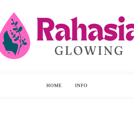
 Disembunyikan.
ing
HOME
INFO