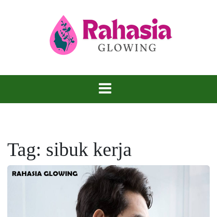
Skip
to
content
Kulit Glowing, Rahasia yang Tidak Bisa
Rahasia
Disembunyikan.
Glowing
Tag:
sibuk kerja