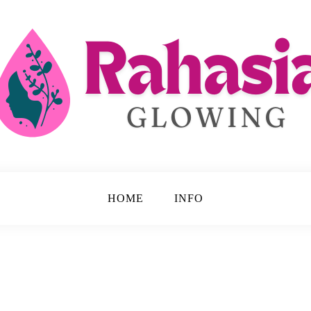
 Disembunyikan.
ing
HOME
INFO