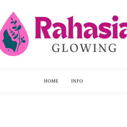
 Disembunyikan.
ing
HOME
INFO