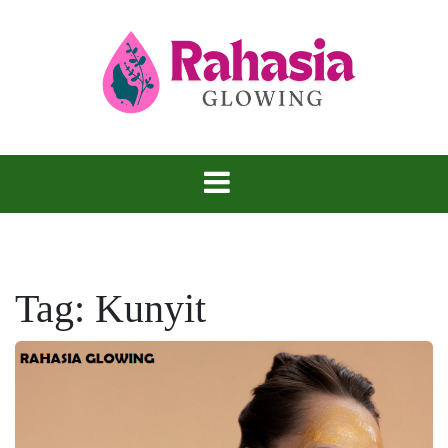
Skip
to
content
Kulit Glowing, Rahasia yang Tidak Bisa
Rahasia
Disembunyikan.
Glowing
Tag:
Kunyit