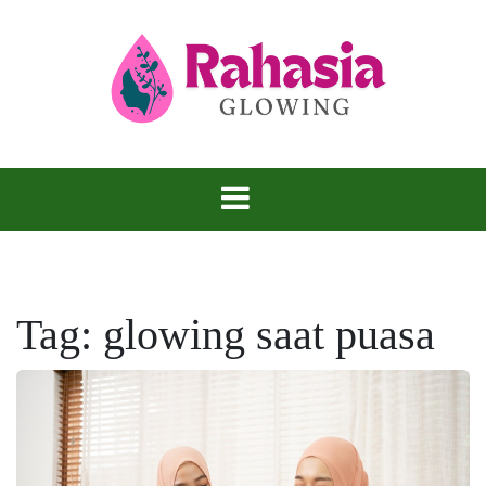
Skip
to
content
Kulit Glowing, Rahasia yang Tidak Bisa
Rahasia
Disembunyikan.
Glowing
Tag:
glowing saat puasa