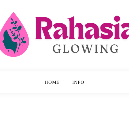
 Disembunyikan.
ing
HOME
INFO