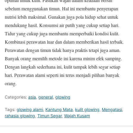
optimal untuk kulit. Pastikan wajah dalam keadaan bersih
sebelum menggunakan timun. Hal ini membantu penyerapan
nutrisi lebih maksimal. Gunakan juga pola hidup sehat untuk
mendukung hasil. Konsumsi air putih yang cukup setiap hari.
Tidur yang cukup juga membantu memperbaiki kondisi kulit.
Kombinasi perawatan luar dan dalam memberikan hasil terbaik.
Perawatan dengan timun tidak hanya praktis tetapi juga aman.
Banyak orang memilih metode ini karena minim efek samping.
Dengan langkah sederhana ini, kulit tampak lebih segar setiap
hari. Perawatan alami seperti ini terus menjadi pilihan banyak
orang.
Categories:
asia
,
general
,
glowing
Tags:
glowing alami
,
Kantung Mata
,
kulit glowing
,
Mengatasi
,
rahasia glowing
,
Timun Segar
,
Wajah Kusam